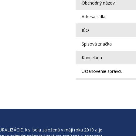
Obchodný názov
Adresa sídla
IČO
Spisová značka
Kancelária
Ustanovenie správcu
IZÁCIE, k.s. bola založená v máji roku 2010 a je