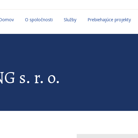
Domov
O spoločnosti
Služby
Prebiehajúce projekty
s. r. o.