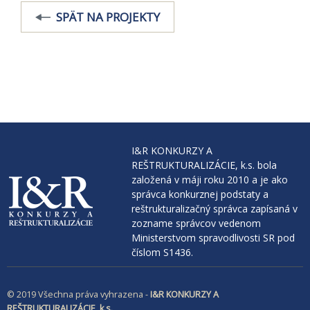
SPÄT NA PROJEKTY
I&R KONKURZY A
REŠTRUKTURALIZÁCIE, k.s. bola
založená v máji roku 2010 a je ako
správca konkurznej podstaty a
reštrukturalizačný správca zapísaná v
zozname správcov vedenom
Ministerstvom spravodlivosti SR pod
číslom S1436.
© 2019 Všechna práva vyhrazena -
I&R KONKURZY A
REŠTRUKTURALIZÁCIE, k.s.