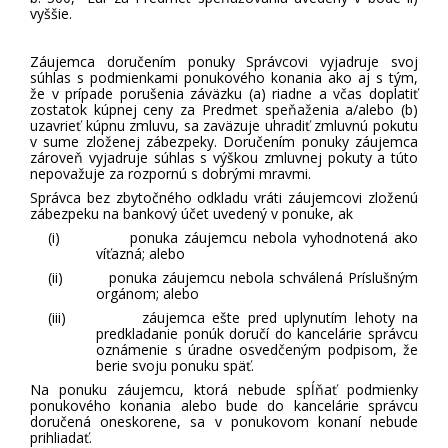
vyššie.
Záujemca doručením ponuky Správcovi vyjadruje svoj
súhlas s podmienkami ponukového konania ako aj s tým,
že v prípade porušenia záväzku (a) riadne a včas doplatiť
zostatok kúpnej ceny za Predmet speňaženia a/alebo (b)
uzavrieť kúpnu zmluvu, sa zaväzuje uhradiť zmluvnú pokutu
v sume zloženej zábezpeky. Doručením ponuky záujemca
zároveň vyjadruje súhlas s výškou zmluvnej pokuty a túto
nepovažuje za rozpornú s dobrými mravmi.
Správca bez zbytočného odkladu vráti záujemcovi zloženú
zábezpeku na bankový účet uvedený v ponuke, ak
(i)
ponuka záujemcu nebola vyhodnotená ako
víťazná; alebo
(ii)
ponuka záujemcu nebola schválená Príslušným
orgánom; alebo
(iii)
záujemca ešte pred uplynutím lehoty na
predkladanie ponúk doručí do kancelárie správcu
oznámenie s úradne osvedčeným podpisom, že
berie svoju ponuku späť.
Na ponuku záujemcu, ktorá nebude spĺňať podmienky
ponukového konania alebo bude do kancelárie správcu
doručená oneskorene, sa v ponukovom konaní nebude
prihliadať.