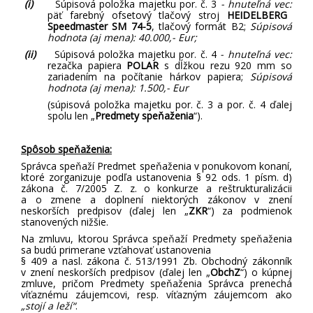
(i)
Súpisová položka majetku por. č. 3
-
hnuteľná vec:
päť farebný ofsetový tlačový stroj
HEIDELBERG
Speedmaster SM 74-5
, tlačový formát B2;
Súpisová
hodnota (aj mena): 40.000,- Eur
;
(ii)
Súpisová položka majetku por. č. 4
- hnuteľná vec:
rezačka papiera
POLAR
s dĺžkou rezu 920 mm so
zariadením na počítanie hárkov papiera;
Súpisová
hodnota (aj mena): 1.500,- Eur
(súpisová položka majetku por. č. 3 a por. č. 4 ďalej
spolu len „
Predmety speňaženia
“).
Spôsob speňaženia:
Správca speňaží Predmet speňaženia v ponukovom konaní,
ktoré zorganizuje podľa ustanovenia § 92 ods. 1 písm. d)
zákona č. 7/2005 Z. z. o konkurze a reštrukturalizácii
a o zmene a doplnení niektorých zákonov v znení
neskorších predpisov (ďalej len „
ZKR
“) za podmienok
stanovených nižšie.
Na zmluvu, ktorou Správca speňaží Predmety speňaženia
sa budú primerane vzťahovať ustanovenia
§ 409 a nasl. zákona č. 513/1991 Zb. Obchodný zákonník
v znení neskorších predpisov (ďalej len „
ObchZ
“) o kúpnej
zmluve, pričom Predmety speňaženia Správca prenechá
víťaznému záujemcovi, resp. víťazným záujemcom ako
„stojí a leží“
.