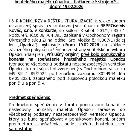
hnuteľného majetku úpadcu – tlačiarenské stroje VP –
dňom 19.02.2026
dňom
I & R KONKURZY A REŠTRUKTURALIZÁCIE, k. s. ako súdom
19.02.2026
ustanovený s
právca v konkurznej veci úpadcu:
REPROservis
Kováč, s.r.o. v konkurze
,
so sídlom K sihoti 201/1, 033 01
Podtureň, IČO: 36 704 393
, zapísaná v Obchodnom registri
Okresného súdu Žilina, oddiel: Sro, vložka č.: 18307/L (ďalej
len „
Úpadca
“),
vyhlasuje dňom 19.02.2026
na základe
záväzného pokynu uloženého zo strany veriteľského výboru
Úpadcu (ďalej len „
Príslušný orgán
“)
prvé kolo ponukového
konania na speňaženie hnuteľného majetku Úpadcu
tvoriaceho všeobecnú podstatu nezabezpečených veriteľov
Úpadcu, ktorej súpis bol zverejnený v Obchodnom vestníku
MS SR č. 89/2024 pod značkou záznamu K024944 dňa
09.05.2024, zapísaného pod súpisovou položkou majetku
por. č. 3 a por. č. 4.
Predmet speňaženia:
Predmetom speňaženia v tomto ponukovom konaní je
nasledovný hnuteľný majetok Úpadcu zaradený do
všeobecnej podstaty nezabezpečených veriteľov Úpadcu,
ktorý sa bude speňažovať v ponukovom konaní,
pričom
predmetom speňaženia bude každá hnuteľná vec
samostatne
: