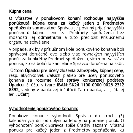
Kúpna cena:
O víťazstve v ponukovom konaní rozhoduje najvyššia
ponúknutá kúpna cena za každý jeden z Predmetov
speňaženia samostatne.
Správca je povinný prijať najvyššiu
ponúknutú kúpnu cenu za Predmety speňaženia bez
možnosti jej odmietnutia a túto predložiť Príslušnému
orgánu na schválenie.
V prípade, ak by v príslušnom kole ponukového konania boli
správcovi doručené dve alebo viac rovnakých najvyšších
ponúk za konkrétny Predmet speňaženia, víťaznou sa stáva
ponuka, ktorá bola do kancelárie Správcu doručená najskôr.
Účtom Úpadcu pre účely zloženia zábezpeky, kúpnej ceny
,
resp. akýchkoľvek ďalších platieb pre účely ponukového
konania sa rozumie
účet správy konkurznej podstaty
Úpadcu
, č. účtu v tvare
IBAN: SK24 1100 0000 0026 2312
8392,
vedený v bankovej inštitúcií Tatra banka, a.s.,
(ďalej
len „
Účet
”).
Vyhodnotenie ponukového konania:
Ponukové konanie vyhodnotí Správca do troch (3)
kalendárnych dní od uplynutia lehoty na podanie ponúk. O
vyhodnotení ponúk Správca spíše úradný záznam. Víťaznú
ponuku pre každý jeden z Predmetov speňaženia, ku