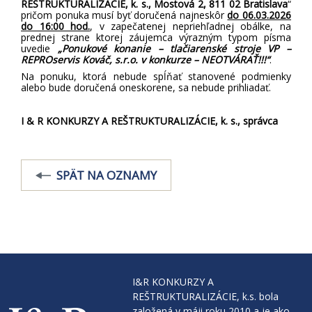
REŠTRUKTURALIZÁCIE, k. s.,
Mostová 2, 811 02 Bratislava
“
pričom ponuka musí byť doručená najneskôr
do 06.03.2026
do 16:00 hod.
,
v zapečatenej nepriehľadnej obálke,
na
prednej strane ktorej záujemca výrazným typom písma
uvedie
„Ponukové konanie – tlačiarenské stroje VP –
REPROservis Kováč, s.r.o.
v konkurze
– NEOTVÁRAŤ!!!“
.
Na ponuku, ktorá nebude spĺňať stanovené podmienky
alebo bude doručená oneskorene, sa nebude prihliadať.
I & R
KONKURZY A REŠTRUKTURALIZÁCIE, k. s., správca
SPÄT NA OZNAMY
I&R KONKURZY A
REŠTRUKTURALIZÁCIE, k.s. bola
založená v máji roku 2010 a je ako