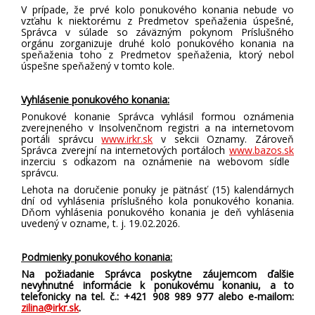
V prípade, že prvé kolo ponukového konania nebude vo
vzťahu k niektorému z Predmetov speňaženia úspešné,
Správca v súlade so záväzným pokynom Príslušného
orgánu zorganizuje druhé kolo ponukového konania na
speňaženia toho z Predmetov speňaženia, ktorý nebol
úspešne speňažený v tomto kole.
Vyhlásenie ponukového konania:
Ponukové konanie Správca vyhlásil formou oznámenia
zverejneného v Insolvenčnom registri a na internetovom
portáli správcu
www.irkr.sk
v sekcii Oznamy
. Zároveň
Správca zverejní na internetových portáloch
www.bazos.sk
inzerciu s odkazom na oznámenie na webovom sídle
správcu.
Lehota na doručenie ponuky je pätnásť (15) kalendárnych
dní od vyhlásenia príslušného kola ponukového konania.
Dňom vyhlásenia ponukového konania je deň vyhlásenia
uvedený v ozname, t. j. 19.02.2026.
Podmienky ponukového konania:
Na požiadanie Správca poskytne záujemcom ďalšie
nevyhnutné informácie k ponukovému konaniu, a to
telefonicky na tel. č.: +421 908 989 977 alebo e-mailom:
zilina@irkr.sk
.