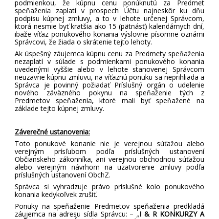
podmienkou
, že kúpnu cenu ponúknutú za Predmet
speňaženia zaplatí v prospech Účtu najneskôr ku dňu
podpisu kúpnej zmluvy, a to v lehote určenej Správcom,
ktorá nesmie byť kratšia ako 15 (pätnásť) kalendárnych dní,
ibaže víťaz ponukového konania výslovne písomne oznámi
Správcovi, že žiada o skrátenie tejto lehoty.
Ak úspešný záujemca kúpnu cenu za Predmety speňaženia
nezaplatí v súlade s podmienkami ponukového konania
uvedenými vyššie alebo v lehote stanovenej Správcom
neuzavrie kúpnu zmluvu, na víťaznú ponuku sa neprihliada
a
Správca je povinný požiadať Príslušný orgán o udelenie
nového záväzného pokynu na speňaženie tých z
Predmetov speňaženia, ktoré mali byť speňažené na
základe tejto kúpnej zmluvy
.
Záverečné ustanovenia:
Toto ponukové konanie nie je verejnou súťažou alebo
verejným prísľubom podľa príslušných ustanovení
Občianskeho zákonníka, ani verejnou obchodnou súťažou
alebo verejným návrhom na uzatvorenie zmluvy podľa
príslušných ustanovení ObchZ.
Správca si vyhradzuje právo príslušné kolo ponukového
konania kedykoľvek zrušiť.
Ponuky na speňaženie Predmetov speňaženia predkladá
záujemca na adresu sídla Správcu: – „
I & R
KONKURZY A