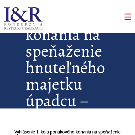
kola
ponukového
☰
konania na
speňaženie
hnuteľného
majetku
úpadcu –
tlačiarenské
stroje VP –
Vyhlásenie 1. kola ponukového konania na speňaženie