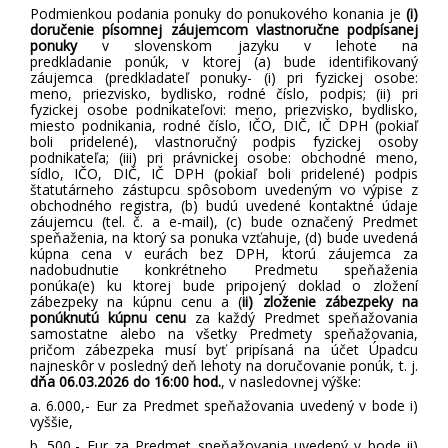
Podmienkou podania ponuky do ponukového konania je
(i)
doručenie písomnej záujemcom vlastnoručne podpísanej
ponuky
v slovenskom jazyku v lehote na
predkladanie
ponúk, v ktorej (a) bude
identifikovaný
záujemca (predkladateľ ponuky- (i) pri fyzickej osobe:
meno, priezvisko, bydlisko, rodné číslo, podpis; (ii) pri
fyzickej osobe podnikateľovi: meno, priezvisko, bydlisko,
miesto podnikania, rodné číslo, IČO, DIČ, IČ DPH (pokiaľ
boli pridelené), vlastnoručný podpis fyzickej osoby
podnikateľa; (iii) pri právnickej osobe: obchodné meno,
sídlo, IČO, DIČ, IČ DPH (pokiaľ boli pridelené) podpis
štatutárneho zástupcu spôsobom uvedeným vo výpise z
obchodného registra, (b) budú uvedené kontaktné údaje
záujemcu (tel. č. a e-mail), (c) bude označený Predmet
speňaženia, na ktorý sa ponuka vzťahuje,
(d) bude uvedená
kúpna cena v eurách bez DPH, ktorú záujemca za
nadobudnutie konkrétneho Predmetu speňaženia
ponúka(e) ku ktorej bude pripojený doklad o zložení
zábezpeky na kúpnu cenu a
(
ii) zloženie zábezpeky na
ponúknutú kúpnu cenu
za každý Predmet speňažovania
samostatne alebo na všetky Predmety speňažovania
,
pričom zábezpeka musí byť pripísaná na účet Úpadcu
najneskôr v posledný deň lehoty na doručovanie ponúk, t. j.
dňa 06.03.2026 do 16:00 hod.
, v nasledovnej výške:
a. 6.000,- Eur za Predmet speňažovania uvedený v bode i)
vyššie,
b. 500,- Eur za Predmet speňažovania uvedený v bode ii)