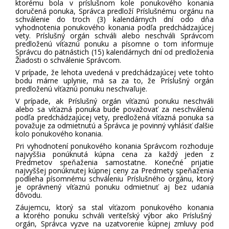
ktorému bola v príslušnom kole ponukového konania
doručená ponuka, Správca predloží Príslušnému orgánu na
schválenie do troch (3) kalendárnych dní odo dňa
vyhodnotenia ponukového konania podľa predchádzajúcej
vety. Príslušný orgán schváli alebo neschváli Správcom
predloženú víťaznú ponuku a písomne o tom informuje
Správcu do pätnástich (15) kalendárnych dní od predloženia
Žiadosti o schválenie Správcom.
V prípade, že lehota uvedená v predchádzajúcej vete tohto
bodu márne uplynie, má sa za to, že Príslušný orgán
predloženú víťaznú ponuku neschvaľuje.
V prípade, ak Príslušný orgán víťaznú ponuku neschváli
alebo sa víťazná ponuka bude považovať za neschválenú
podľa predchádzajúcej vety, predložená víťazná ponuka sa
považuje za odmietnutú a Správca je povinný vyhlásiť ďalšie
kolo ponukového konania.
Pri vyhodnotení ponukového konania Správcom rozhoduje
najvyššia ponúknutá kúpna cena za každý jeden z
Predmetov speňaženia samostatne. Konečné prijatie
najvyššej ponúknutej kúpnej ceny za Predmety speňaženia
podlieha písomnému schváleniu Príslušného orgánu, ktorý
je oprávnený víťaznú ponuku odmietnuť aj bez udania
dôvodu.
Záujemcu, ktorý sa stal víťazom ponukového konania
a ktorého ponuku schváli veriteľský výbor ako Príslušný
orgán, Správca vyzve na uzatvorenie kúpnej zmluvy pod