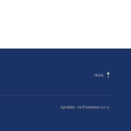
Hore
Vyrobilo -
Hi Promotion s.r.o.