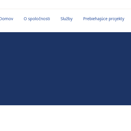
Domov
O spoločnosti
Služby
Prebiehajúce projekty