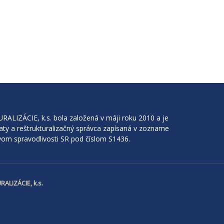
IZÁCIE, k.s. bola založená v máji roku 2010 a je
aty a reštrukturalizačný správca zapísaná v zozname
om spravodlivosti SR pod číslom S1436.
ALIZÁCIE, k.s.