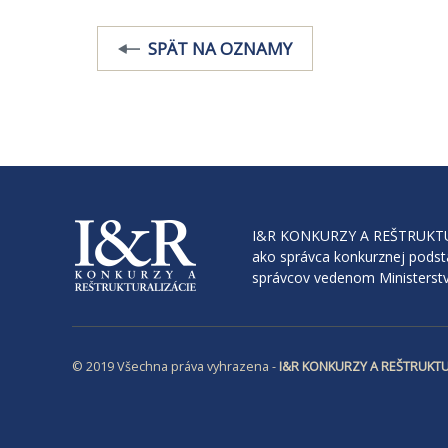
SPÄT NA OZNAMY
I&R KONKURZY A REŠTRUKTURAL
ako správca konkurznej podst
správcov vedenom Ministerstv
© 2019 Všechna práva vyhrazena -
I&R KONKURZY A REŠTRUKTUR